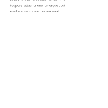
toujours, attacher une remorque peut
rendre le jeu encore plus amusant.
Tarif
Nous consulter
s
a
m'
p
l
ay
Abonnez-vous à notre newsletter