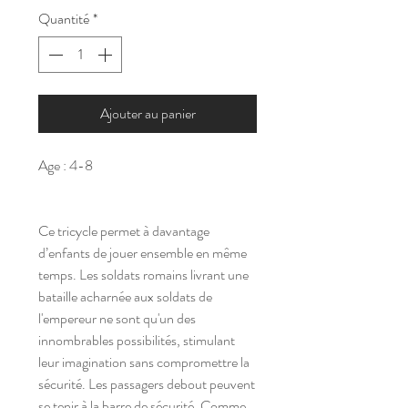
Quantité
*
Ajouter au panier
Age : 4-8
Ce tricycle permet à davantage
d’enfants de jouer ensemble en même
temps. Les soldats romains livrant une
bataille acharnée aux soldats de
l'empereur ne sont qu'un des
innombrables possibilités, stimulant
leur imagination sans compromettre la
sécurité. Les passagers debout peuvent
se tenir à la barre de sécurité. Comme