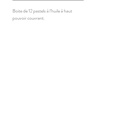
Boite de 12 pastels à l’huile à haut
pouvoir couvrant.
s
a
m'
p
l
ay
Abonnez-vous à notre newsletter
Inscrivez-vous !