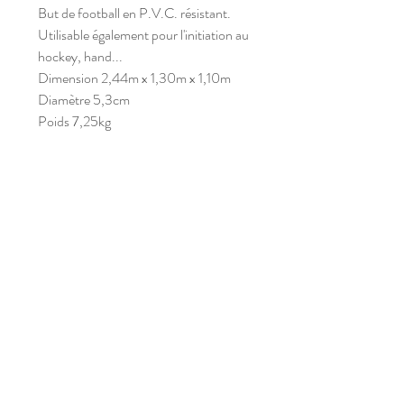
But de football en P.V.C. résistant.
Utilisable également pour l'initiation au
hockey, hand...
Dimension 2,44m x 1,30m x 1,10m
Diamètre 5,3cm
Poids 7,25kg
s
a
m'
p
l
ay
Abonnez-vous à notre newsletter