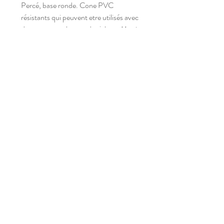
Percé, base ronde. Cone PVC
résistants qui peuvent etre utilisés avec
des cerceaux plats ou des jalons. Munis
de 16 trous avec encoche sur le
sommet, permettant 4 niveaux de 6,
14, 21 et 28cm.
s
a
m'
p
l
ay
Abonnez-vous à notre newsletter