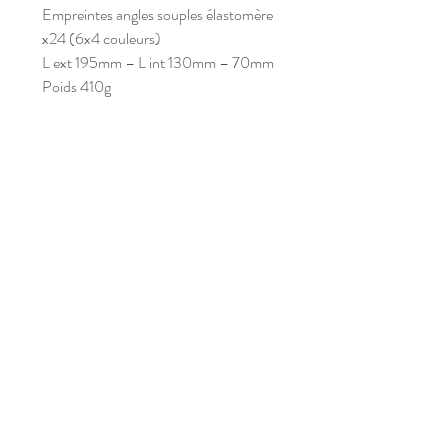
Empreintes angles souples élastomère
x24 (6x4 couleurs)
L ext 195mm – L int 130mm – 70mm
Poids 410g
s
a
m'
p
l
ay
Abonnez-vous à notre newsletter