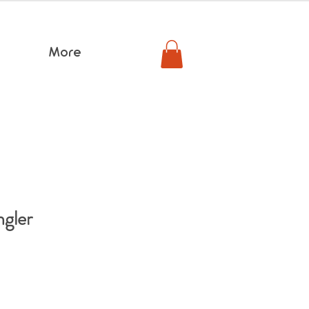
More
ngler