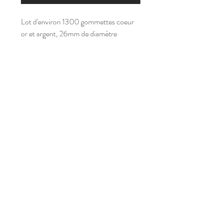
Lot d'environ 1300 gommettes coeur
or et argent, 26mm de diamètre
s
a
m'
p
l
ay
Abonnez-vous à notre newsletter
Inscrivez-vous !