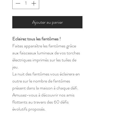
Ajouter au panier
Eclairez tous les fantômes !
Faites apparaître les fantômes grâce
aux faisceaux lumineux de vos torches
électriques imprimés sur les tuiles de
jeu.
La nuit des fantômes vous éclairera en
outre sur le nombre de fantômes
présent dans la maison à chaque défi.
Amusez-vous à découvrir nos amis
flottants au travers des 60 défis
évolutifs proposés.
Jeu primé.
A partir de 6 ans