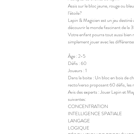
Assis sur le bloc jaune, rouge ou ble
l’étoile?
Lapin & Magicien est un jeu destiné 
découvrir le monde fascinant de la 
Votre enfant pourra tout aussi bien 
simplement jouer avec les différentes 
Âge : 2-5
Défis : 60
Joueurs : 1
Dans la boite : Un bloc en bois de ch
recto/verso proposant 60 défis, les rè
Avis des experts : Jouer Lapin et Ma
suivantes:
CONCENTRATION
INTELLIGENCE SPATIALE
LANGAGE
LOGIQUE