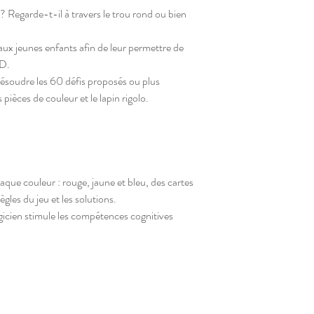
u? Regarde-t-il à travers le trou rond ou bien
aux jeunes enfants afin de leur permettre de
3D.
résoudre les 60 défis proposés ou plus
pièces de couleur et le lapin rigolo.
aque couleur : rouge, jaune et bleu, des cartes
gles du jeu et les solutions.
gicien stimule les compétences cognitives