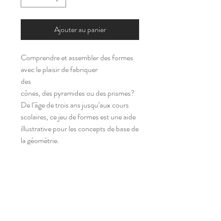
Ajouter au panier
Comprendre et assembler des formes
avec le plaisir de fabriquer
des
cônes, des pyramides ou des prismes?
De l’âge de trois ans jusqu’aux cours
scolaires, ce jeu de formes est une aide
illustrative pour les concepts de base de
la géométrie.
s
a
m'
p
l
ay