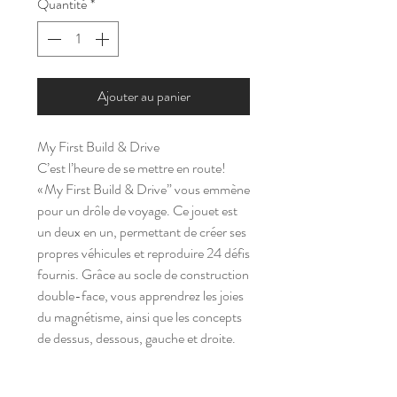
Quantité
*
Ajouter au panier
My First Build & Drive
C’est l’heure de se mettre en route!
« My First Build & Drive” vous emmène
pour un drôle de voyage. Ce jouet est
un deux en un, permettant de créer ses
propres véhicules et reproduire 24 défis
fournis. Grâce au socle de construction
double-face, vous apprendrez les joies
du magnétisme, ainsi que les concepts
de dessus, dessous, gauche et droite.
A partir de 2 ans.
8 pièces et 24 modèles