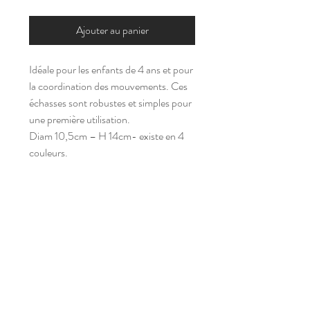
Ajouter au panier
Idéale pour les enfants de 4 ans et pour
la coordination des mouvements. Ces
échasses sont robustes et simples pour
une première utilisation.
Diam 10,5cm – H 14cm- existe en 4
couleurs.
s
a
m'
p
l
ay
Abonnez-vous à notre newsletter