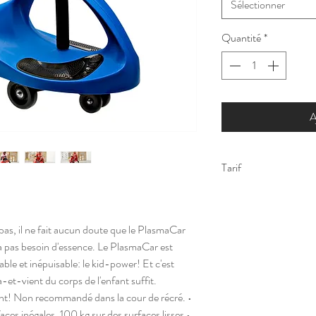
Sélectionner
Quantité
*
A
Tarif
Nous consulter
 bas, il ne fait aucun doute que le PlasmaCar
y a pas besoin d'essence. Le PlasmaCar est
ble et inépuisable: le kid-power! Et c'est
-et-vient du corps de l'enfant suffit.
t! Non recommandé dans la cour de récré. •
ces inégales. 100 kg sur des surfaces lisses •