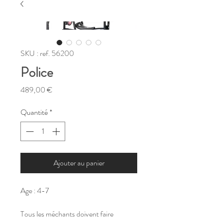
SKU : ref. 56200
Police
Prix
489,00 €
Quantité
*
Ajouter au panier
Age : 4-7
Tous les méchants doivent faire