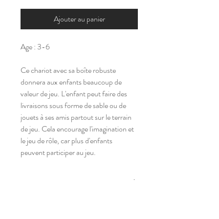
Ajouter au panier
Age : 3-6
Ce chariot avec sa boîte robuste
donnera aux enfants beaucoup de
valeur de jeu. L'enfant peut faire des
livraisons sous forme de sable ou de
jouets à ses amis partout sur le terrain
de jeu. Cela encourage l'imagination et
le jeu de rôle, car plus d'enfants
peuvent participer au jeu.
Tarif
Nous consulter