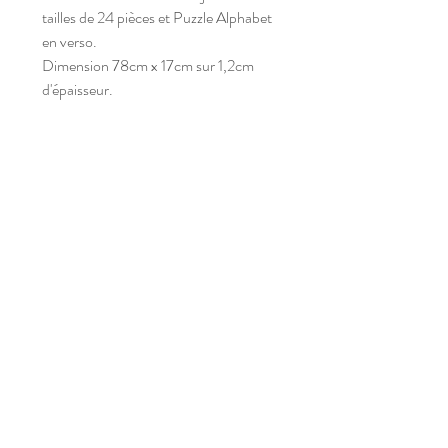
tailles de 24 pièces et Puzzle Alphabet
en verso.
Dimension 78cm x 17cm sur 1,2cm
d'épaisseur.
s
a
m'
p
l
ay
Abonnez-vous à notre newsletter