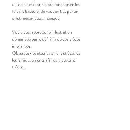
dans le bon ordre et du bon côté en les
faisant basculer de haut en bas par un
effet mécanique...magique!
Votre but : reproduire l’illustration
demandée par le défi à l’aide des pièces
imprimées.
Observez-les attentivement et étudiez
leurs mouvements afin de trouver le
trésor...
Le jeu propose 60 défis du plus simple
au plus élaboré ainsi qu’une bande
dessinée offrant une interprétation libre
du conte original.