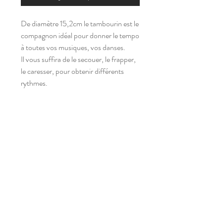
De diamètre 15,2cm le tambourin est le
compagnon idéal pour donner le tempo
à toutes vos musiques, vos danses.
Il vous suffira de le secouer, le frapper,
le caresser, pour obtenir différents
rythmes.
s
a
m'
p
l
ay
Abonnez-vous à notre newsletter