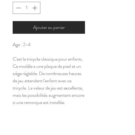
Ajouter au panier
Age : 2-4
C'est le tricycle classique pour enfants.
Ce modèle a une plaque de pied et un
siège réglable. De nombreuses heures
de jeu attendent l'enfant avec ce
tricycle. La valeur de jeu est excellente,
mais les possibilités augmentent encore
si une remorque est installée.
Tarif
Nous consulter